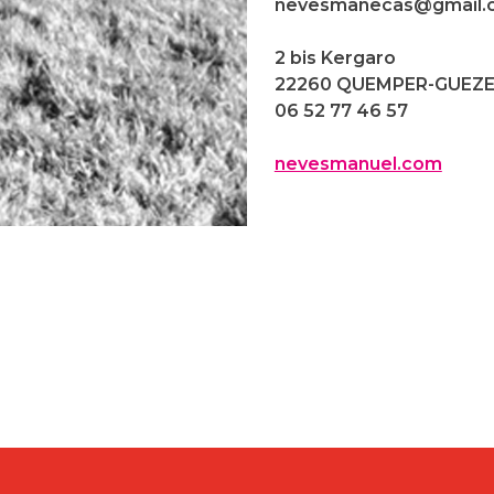
nevesmanecas@gmail.
2 bis Kergaro
22260
QUEMPER-GUEZ
06 52 77 46 57
nevesmanuel.com