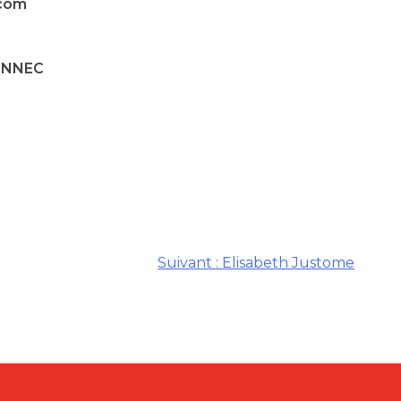
com
ENNEC
Suivant :
Elisabeth Justome