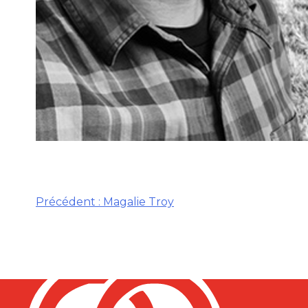
Précédent :
Magalie Troy
NAVIGATION
DE
L’ARTICLE