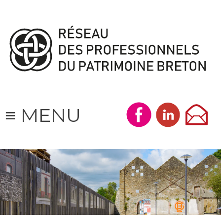
Skip
to
content
≡ MENU