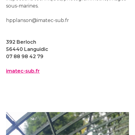
sous-marines.
hpplanson@imatec-sub.fr
392 Berloch
56440 Languidic
07 88 98 42 79
imatec-sub.fr